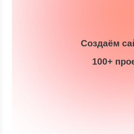
Создаём са
100+ прое